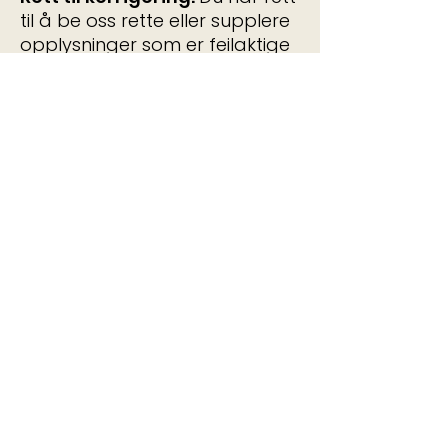
til å be oss rette eller supplere
opplysninger som er feilaktige
eller misvisende.
Rett til sletting
:
Du kan be om
at vi sletter
personopplysninger om deg.
Merk at opplysninger vi er
lovpålagt å oppbevare (f.eks.
etter bokføringsloven) ikke kan
slettes.
Rett til begrensning:
I visse
situasjoner kan du be om at vi
begrenser behandlingen av
opplysningene dine.
Rett til å protestere:
Dersom
vi behandler opplysninger om
deg basert på
interesseavveining, har du rett