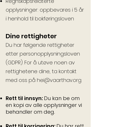
Regnskapsrelaterte
opplysninger: oppbevares i 5 år
i henhold til bokføringsloven
Dine rettigheter
Du har følgende rettigheter
etter personopplysningsloven
(GDPR). For å utøve noen av
rettighetene dine, ta kontakt
med oss på
hei@vaarthav.org
.
Rett til innsyn:
Du kan be om
en kopi av alle opplysninger vi
behandler om deg.
Rett til korrigering:
Du har rett