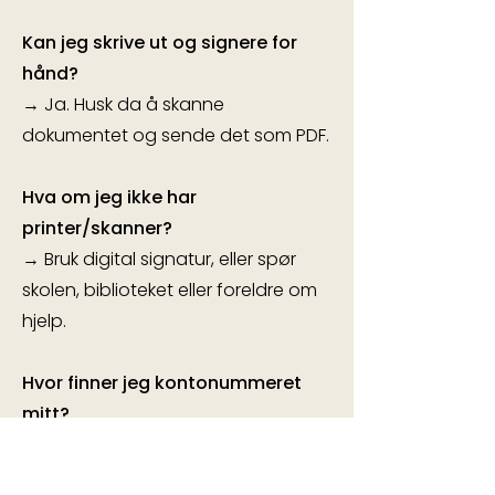
Kan jeg skrive ut og signere for
hånd?
→ Ja. Husk da å skanne
dokumentet og sende det som PDF.
Hva om jeg ikke har
printer/skanner?
→ Bruk digital signatur, eller spør
skolen, biblioteket eller foreldre om
hjelp.
Hvor finner jeg kontonummeret
mitt?
→ Du finner det i nettbanken din.
Det er 11 tall – f.eks.
1234.56.78901
.