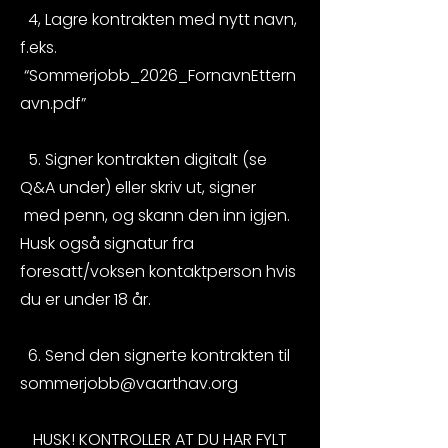
4, Lagre kontrakten med nytt navn,
f.eks.
“Sommerjobb_2026_FornavnEttern
avn.pdf”
5. Signer kontrakten digitalt (se
Q&A under) eller skriv ut, signer
med penn, og skann den inn igjen.
Husk også signatur fra
foresatt/voksen kontaktperson hvis
du er under 18 år.
6.
Send den signerte kontrakten til
sommerjobb@vaarthav.org
HUSK! KONTROLLER AT DU HAR FYLT